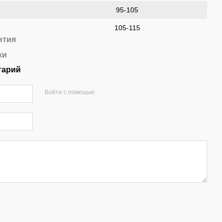
95-105
105-115
нтия
ки
тарий
Войти с помощью