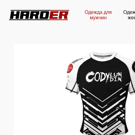
Перейти к основному контенту
Одежда для
Одеж
мужчин
же