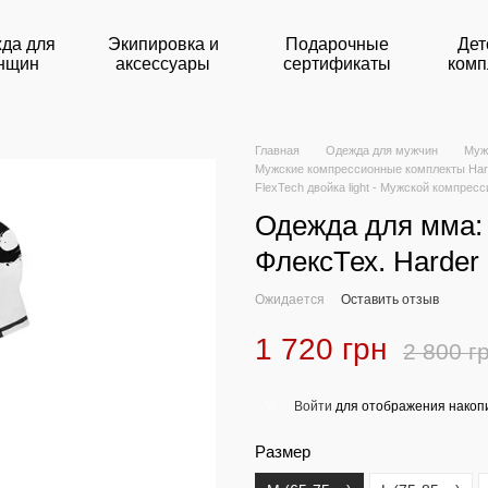
да для
Экипировка и
Подарочные
Дет
нщин
аксессуары
сертификаты
комп
Главная
Одежда для мужчин
Муж
Мужские компрессионные комплекты Har
FlexTech двойка light - Мужской компре
Одежда для мма:
ФлексТех. Harder
Ожидается
Оставить отзыв
1 720 грн
2 800 г
Войти
для отображения накопи
%
Размер