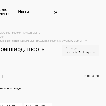
ские
Носки
Рус
лекти
ские компрессионные комплекты
der
ссионный спортивный комплект (рашгард с коротким рукавом, шорты) - M
 рашгард, шорты
Артикул
flextech_2in1_light_m
рн
В желания
тельной скидки