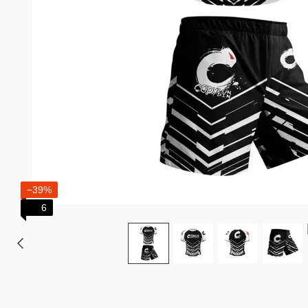
−39%
6