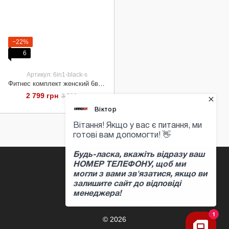
−22%
6
Артикул: 6in1-black-s
Фитнес комплект женский 6в1, black - S
2 799 грн
3 599 грн
+380 97 397 04 47
Контактная информация
Полная версия сайта
© 2026