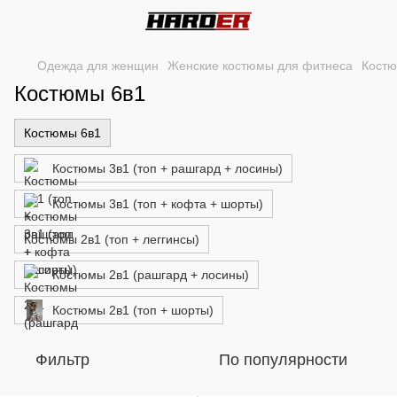
Одежда для женщин
Женские костюмы для фитнеса
Костю
Костюмы 6в1
Костюмы 6в1
Костюмы 3в1 (топ + рашгард + лосины)
Костюмы 3в1 (топ + кофта + шорты)
Костюмы 2в1 (топ + леггинсы)
Костюмы 2в1 (рашгард + лосины)
Костюмы 2в1 (топ + шорты)
Фильтр
По популярности