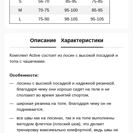
S
56-70
85-95
75-85
M
70-75
95-100
85-95
L
75-90
98-105
95-105
Описание
Характеристики
Комплект Active состоит из лосин с высокой посадкой и
топа с чашечками.
Особенности:
лосины с высокой посадкой и надежной резинкой,
благодаря чему они хорошо сидят на теле и не
сползают во время занятий спортом;
широкая резинка на топе, благодаря чему он не
поднимается;
все швы как на лосинах, так и на топе выполнены
методом флетлок (плоский шов), что делает
тренировку максимально комфортной, ведь швы не