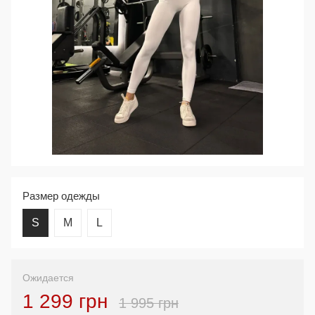
Размер одежды
S
M
L
Ожидается
1 299 грн
1 995 грн