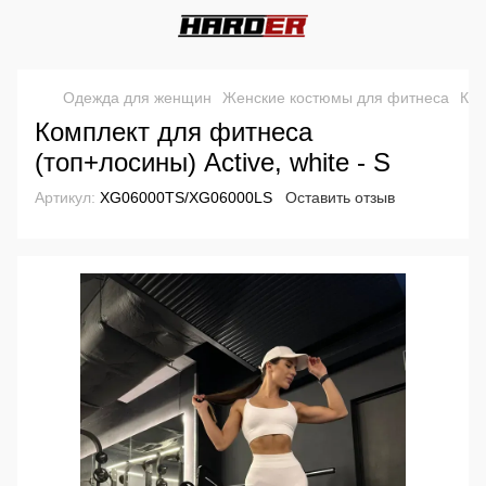
Одежда для женщин
Женские костюмы для фитнеса
Кос
Комплект для фитнеса
(топ+лосины) Active, white - S
Артикул:
XG06000TS/XG06000LS
Оставить отзыв