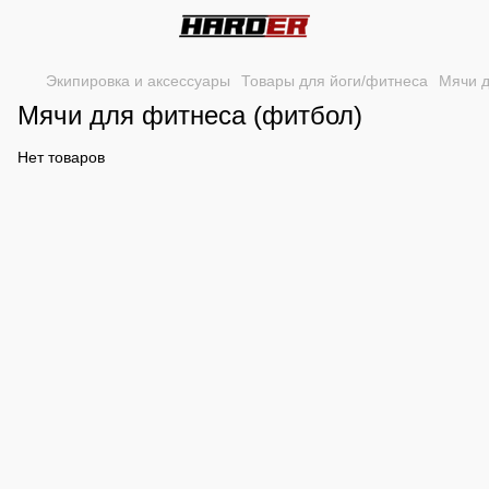
Экипировка и аксессуары
Товары для йоги/фитнеса
Мячи д
Мячи для фитнеса (фитбол)
Нет товаров