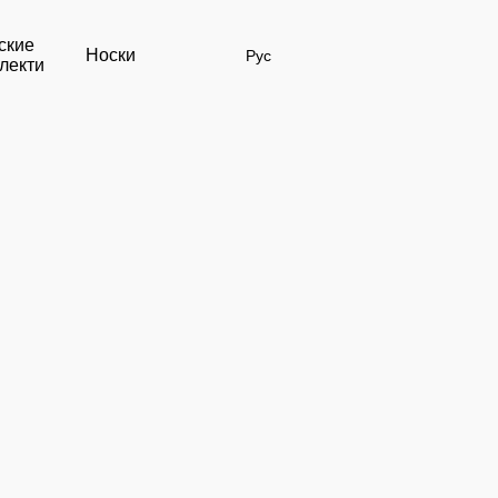
ские
Носки
Рус
лекти