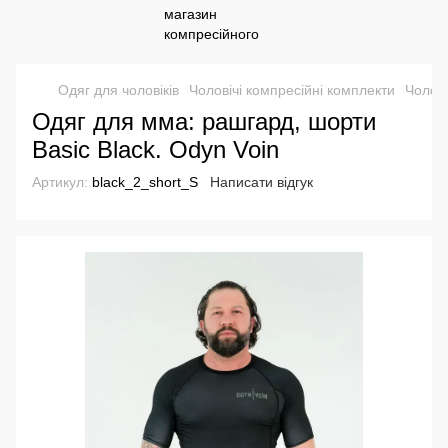
Одяг для чоловіків
Чоловічі компресійні комплекти
Чолові
Одяг для мма: рашгард, шорти
Basic Black. Odyn Voin
Артикул:
black_2_short_S
Написати відгук