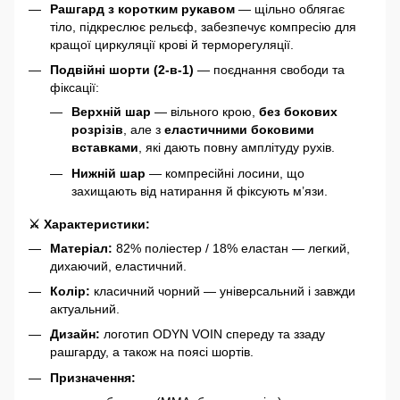
Рашгард з коротким рукавом
— щільно облягає
тіло, підкреслює рельєф, забезпечує компресію для
кращої циркуляції крові й терморегуляції.
Подвійні шорти (2-в-1)
— поєднання свободи та
фіксації:
Верхній шар
— вільного крою,
без бокових
розрізів
, але з
еластичними боковими
вставками
, які дають повну амплітуду рухів.
Нижній шар
— компресійні лосини, що
захищають від натирання й фіксують м’язи.
⚔ Характеристики:
Матеріал:
82% поліестер / 18% еластан — легкий,
дихаючий, еластичний.
Колір:
класичний чорний — універсальний і завжди
актуальний.
Дизайн:
логотип ODYN VOIN спереду та ззаду
рашгарду, а також на поясі шортів.
Призначення: