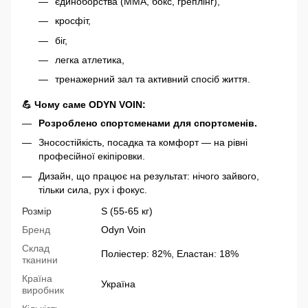
єдиноборства (ММА, бокс, греплінг),
кросфіт,
біг,
легка атлетика,
тренажерний зал та активний спосіб життя.
💪 Чому саме ODYN VOIN:
Розроблено спортсменами для спортсменів.
Зносостійкість, посадка та комфорт — на рівні
професійної екіпіровки.
Дизайн, що працює на результат: нічого зайвого,
тільки сила, рух і фокус.
Розмір
S (55-65 кг)
Бренд
Odyn Voin
Склад
Поліестер: 82%, Еластан: 18%
тканини
Країна
Україна
виробник