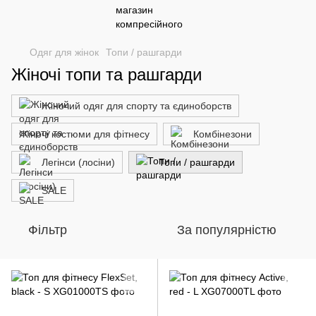
Одяг для жінок
Топи / рашгарди
Жіночі топи та рашгарди
Жіночий одяг для спорту та єдиноборств
Жіночі костюми для фітнесу
Комбінезони
Легінси (лосіни)
Топи / рашгарди
SALE
Фільтр
За популярністю