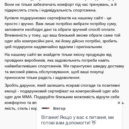
Вони не тільки забезпечать комфорт під час тренувань, а й
підкреслять стиль і індивідуальність спортсмена.
Купівля подарункових сертифікатів на нашому сайті - це
просто і зручно. Вам лише потрібно вибрати потрібну суму,
заповнити необхідні дані та обрати зручний спосіб оплати.
Впевненість у тому, що ваш близький зможе обрати саме той
одяг або компресійні речі, які йому дійсно потрібні, зробить
цей подарунок надзвичайно вдалим і оригінальним.
На нашому сайті ви знайдете тільки якісну продукцію від
провідних виробників, яка задовольнить потреби навіть
найвибагливіших спортсменів. Ми гарантуємо швидку доставку
та високий рівень обслуговування, щоб ваші покупці
приносили тільки радість і задоволення.
Зробіть дарунок, який залишить яскраві спогади та позитивні
емоції - подарунковий сертифікат на компресійний одяг або
одяг для ММА. Подаруйте близьким можливість відчути себе
комфортно та впевнено на тренуваннях та змаганнях. Оберіть
якість, стиль і корисність - оберіть нас!