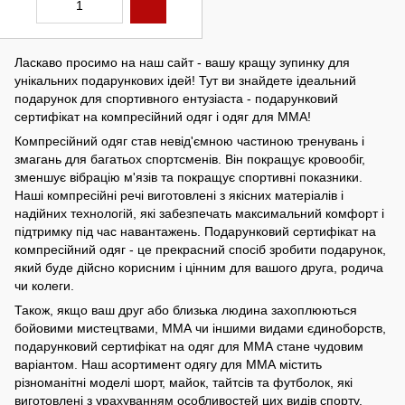
Ласкаво просимо на наш сайт - вашу кращу зупинку для
унікальних подарункових ідей! Тут ви знайдете ідеальний
подарунок для спортивного ентузіаста - подарунковий
сертифікат на компресійний одяг і одяг для ММА!
Компресійний одяг став невід'ємною частиною тренувань і
змагань для багатьох спортсменів. Він покращує кровообіг,
зменшує вібрацію м'язів та покращує спортивні показники.
Наші компресійні речі виготовлені з якісних матеріалів і
надійних технологій, які забезпечать максимальний комфорт і
підтримку під час навантажень. Подарунковий сертифікат на
компресійний одяг - це прекрасний спосіб зробити подарунок,
який буде дійсно корисним і цінним для вашого друга, родича
чи колеги.
Також, якщо ваш друг або близька людина захоплюються
бойовими мистецтвами, ММА чи іншими видами єдиноборств,
подарунковий сертифікат на одяг для ММА стане чудовим
варіантом. Наш асортимент одягу для ММА містить
різноманітні моделі шорт, майок, тайтсів та футболок, які
виготовлені з урахуванням особливостей цих видів спорту.