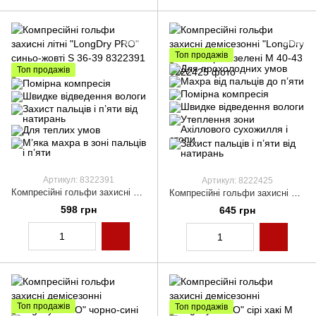
Топ продажів
Топ продажів
Артикул: 8322391
Артикул: 8222425
Компресійні гольфи захисні літні "LongDry PRO" синьо-жовті S 36-39
Компресійні гольфи захисні демісезонні "LongDry PRO+" чорно-зелені M 40-43
598 грн
645 грн
Топ продажів
Топ продажів