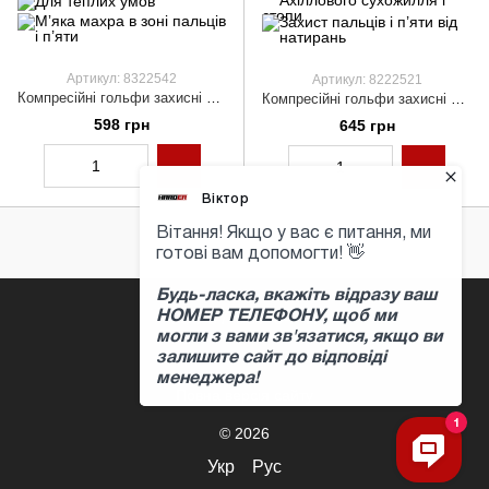
Артикул: 8322542
Артикул: 8222521
Компресійні гольфи захисні літні "LongDry PRO" помаранчеві L 44-47
Компресійні гольфи захисні демісезонні "LongDry+ PRO" чорні L 44-47
598 грн
645 грн
+380 97 397 04 47
Контактна інформація
Повна версія сайту
© 2026
Укр
Рус