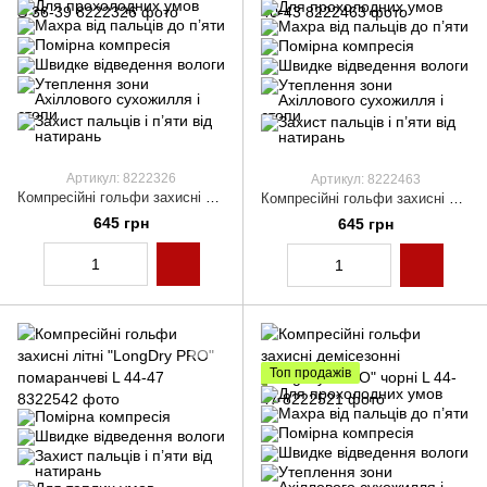
Артикул: 8222326
Артикул: 8222463
Компресійні гольфи захисні демісезонні "LongDry+ PRO" чорно-сині S 36-39
Компресійні гольфи захисні демісезонні "LongDry+ PRO" сірі хакі M 40-43
645 грн
645 грн
Топ продажів