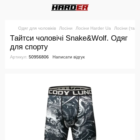
Одяг для чоловіків
Лосіни
Лосіни Harder Ua
Лосіни (тайт
Тайтси чоловічі Snake&Wolf. Одяг
для спорту
Артикул:
50956806
Написати відгук