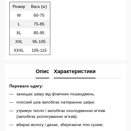
Розмір
Вага (кг)
M
60-75
L
75-85
XL
85-95
XXL
95-105
XXXL
105-115
Опис
Характеристики
Переваги одягу:
захищає шкіру від фізичних пошкоджень;
плоский шов запобігає натиранню шкіри;
утримує тепло і запобігає охолодженню м'язів
(запобігає розтягуванню м'язів);
вбирає вологу і дихає, зберігаючи тіло сухим;