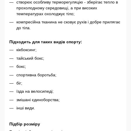
створює особливу терморегуляцію - зберігає тепло в
прохолодному середовищі, а при високих
температурах охолоджує тіло;
компресійна тканина не сковує рухів і добре прилягає
до тіла.
Підходить для таких видів спорту:
кікбоксинг;
тайський бокс;
бокс;
спортивна боротьба;
біг;
їзда на велосипеді;
змішані єдиноборства;
інші види.
Підбір розміру