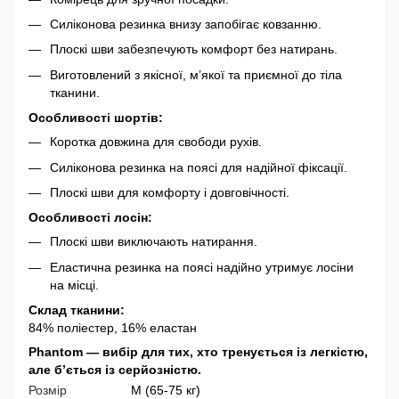
Силіконова резинка внизу запобігає ковзанню.
Плоскі шви забезпечують комфорт без натирань.
Виготовлений з якісної, м’якої та приємної до тіла
тканини.
Особливості шортів:
Коротка довжина для свободи рухів.
Силіконова резинка на поясі для надійної фіксації.
Плоскі шви для комфорту і довговічності.
Особливості лосін:
Плоскі шви виключають натирання.
Еластична резинка на поясі надійно утримує лосіни
на місці.
Склад тканини:
84% поліестер, 16% еластан
Phantom — вибір для тих, хто тренується із легкістю,
але бʼється із серйозністю.
Розмір
M (65-75 кг)