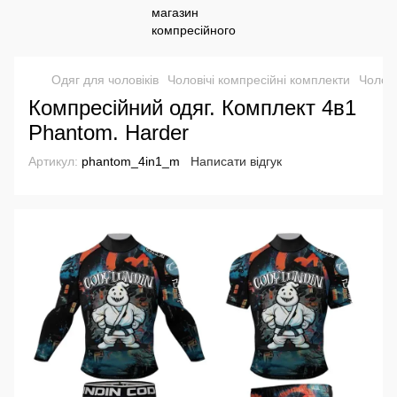
Одяг для чоловіків
Чоловічі компресійні комплекти
Чолові
Компресійний одяг. Комплект 4в1
Phantom. Harder
Артикул:
phantom_4in1_m
Написати відгук