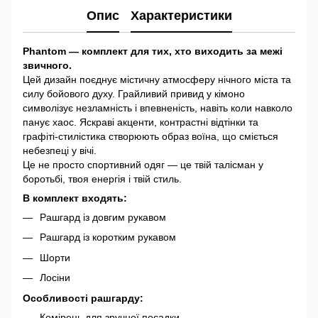
Опис
Характеристики
Phantom — комплект для тих, хто виходить за межі
звичного.
Цей дизайн поєднує містичну атмосферу нічного міста та
силу бойового духу. Грайливий привид у кімоно
символізує незламність і впевненість, навіть коли навколо
панує хаос. Яскраві акценти, контрастні відтінки та
графіті-стилістика створюють образ воїна, що сміється
небезпеці у вічі.
Це не просто спортивний одяг — це твій талісман у
боротьбі, твоя енергія і твій стиль.
В комплект входять:
Рашгард із довгим рукавом
Рашгард із коротким рукавом
Шорти
Лосіни
Особливості рашгарду:
Комірець для зручної посадки.