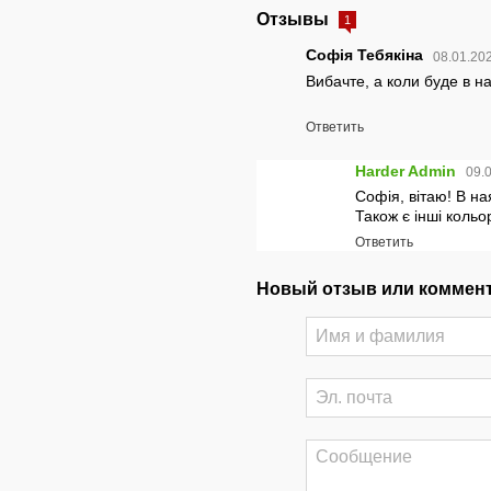
Отзывы
1
Софія Тебякіна
08.01.202
Вибачте, а коли буде в н
Ответить
Harder Admin
09.
Софія, вітаю! В на
Також є інші кольо
Ответить
Новый отзыв или коммен