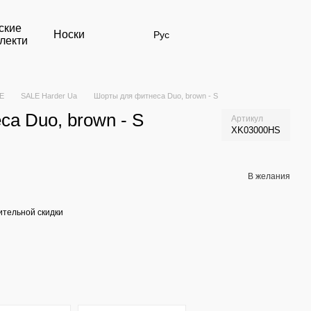
ские
Носки
Рус
лекти
E
SALE Harder Ua
Шорты для фитнеса Duo, brown - S
а Duo, brown - S
Артикул
XK03000HS
В желания
тельной скидки