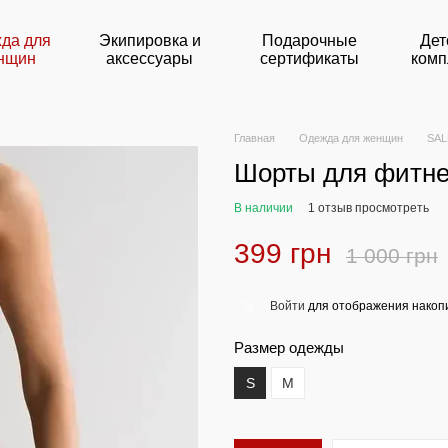
да для
Экипировка и
Подарочные
Дет
нщин
аксессуары
сертификаты
комп
Главная
Одежда для женщин
SAL
Шорты для фитнес
В наличии
1 отзыв просмотреть
399 грн
1 000 грн
Войти
для отображения накопи
%
Размер одежды
S
M