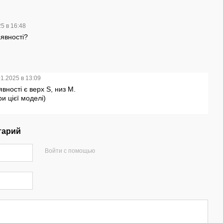
5 в 16:48
аявності?
01.2025 в 13:09
явності є верх S, низ М.
ри цієї моделі)
тарий
Войти с помощью