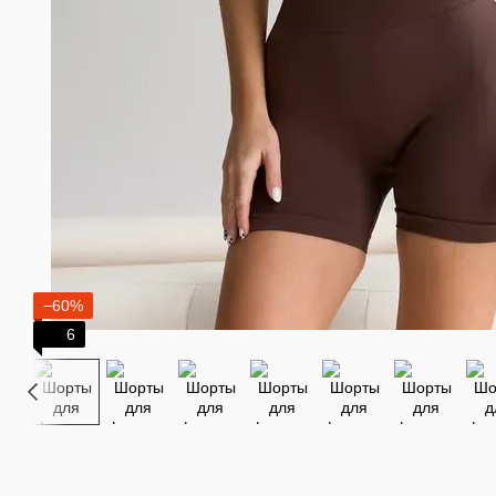
−60%
6