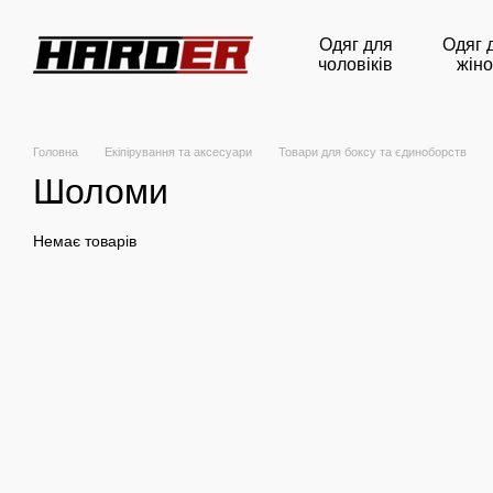
Перейти до основного контенту
Одяг для
Одяг 
чоловіків
жіно
Головна
Екіпірування та аксесуари
Товари для боксу та єдиноборств
Шоломи
Немає товарів