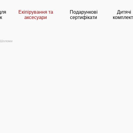
для
Екіпірування та
Подарункові
Дитячі
к
аксесуари
сертифікати
комплек
Шоломи