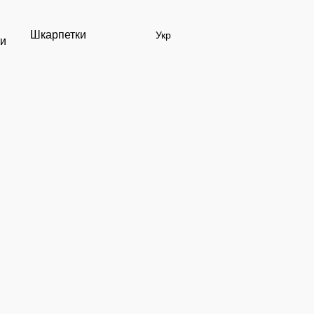
Шкарпетки
Укр
ти