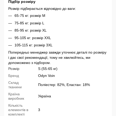
Підбір розміру
Розмір підбирається відповідно до ваги:
65-75 кг: розмір М
75-85 кг: розмір L
85-95 кг: розмір XL
95-105 кг: розмір XXL
105-115 кг: розмір 3XL
Попередньо менеджер завжди уточнює деталі по розміру
і дає свої рекомендації, тому не хвилюйтесь, ми
допоможемо з підбором.
Розмір
S (55-65 кг)
Бренд
Odyn Voin
Склад
Поліестер: 82%, Еластан: 18%
тканини
Країна
Україна
виробник
Кількість
елементів в
3
комплекті