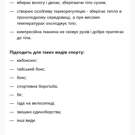
вбирає вологу і дихає, зберігаючи тіло сухим;
створює особливу терморегуляцію - зберігає тепло в
прохолодному середовищі, а при високих
температурах охолоджує тіло;
компресійна тканина не сковує рухів і добре прилягає
до тіла.
Підходить для таких видів спорту:
кікбоксинг;
тайський бокс;
бокс;
спортивна боротьба;
біг;
їзда на велосипеді;
змішані єдиноборства;
інші види.