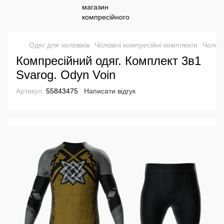
Одяг для чоловіків
Чоловічі компресійні комплекти
Чолові
Компресійний одяг. Комплект 3в1
Svarog. Odyn Voin
Артикул:
55843475
Написати відгук