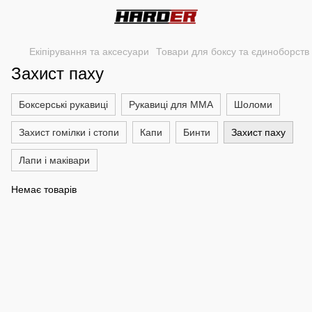
Екіпірування та аксесуари
Товари для боксу та єдиноборств
Захист паху
Боксерські рукавиці
Рукавиці для ММА
Шоломи
Захист гомілки і стопи
Капи
Бинти
Захист паху
Лапи і маківари
Немає товарів