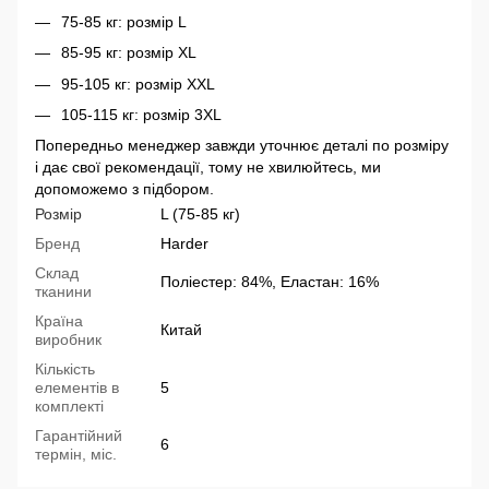
75-85 кг: розмір L
85-95 кг: розмір XL
95-105 кг: розмір XXL
105-115 кг: розмір 3XL
Попередньо менеджер завжди уточнює деталі по розміру
і дає свої рекомендації, тому не хвилюйтесь, ми
допоможемо з підбором.
Розмір
L (75-85 кг)
Бренд
Harder
Склад
Поліестер: 84%, Еластан: 16%
тканини
Країна
Китай
виробник
Кількість
елементів в
5
комплекті
Гарантійний
6
термін, міс.