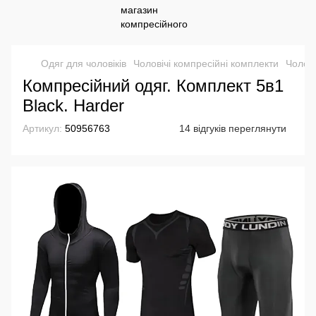
Одяг для чоловіків
Чоловічі компресійні комплекти
Чолові
Компресійний одяг. Комплект 5в1
Black. Harder
Артикул:
50956763
14 відгуків переглянути