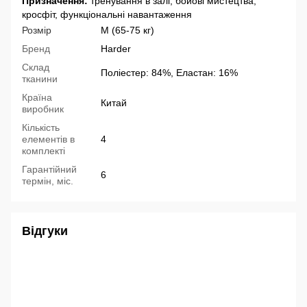
Призначення:
тренування в залі, бойові мистецтва,
кросфіт, функціональні навантаження
Розмір
M (65-75 кг)
Бренд
Harder
Склад
Поліестер: 84%, Еластан: 16%
тканини
Країна
Китай
виробник
Кількість
елементів в
4
комплекті
Гарантійний
6
термін, міс.
Відгуки