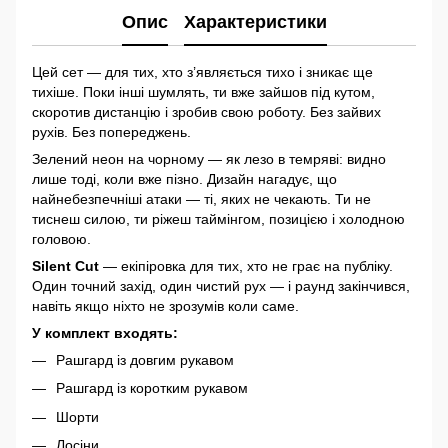
Опис
Характеристики
Цей сет — для тих, хто з’являється тихо і зникає ще
тихіше. Поки інші шумлять, ти вже зайшов під кутом,
скоротив дистанцію і зробив свою роботу. Без зайвих
рухів. Без попереджень.
Зелений неон на чорному — як лезо в темряві: видно
лише тоді, коли вже пізно. Дизайн нагадує, що
найнебезпечніші атаки — ті, яких не чекають. Ти не
тиснеш силою, ти ріжеш таймінгом, позицією і холодною
головою.
Silent Cut
— екіпіровка для тих, хто не грає на публіку.
Один точний захід, один чистий рух — і раунд закінчився,
навіть якщо ніхто не зрозумів коли саме.
У комплект входять:
Рашгард із довгим рукавом
Рашгард із коротким рукавом
Шорти
Лосіни