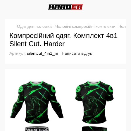
Одяг для чоловіків
Чоловічі компресійні комплекти
Чолові
Компресійний одяг. Комплект 4в1
Silent Cut. Harder
Артикул:
silentcut_4in1_m
Написати відгук